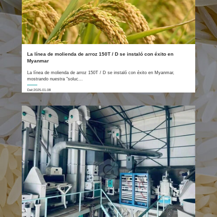
La línea de molienda de arroz 150T / D se instaló con éxito en
Myanmar
La línea de molienda de arroz 150T / D se instaló con éxito en Myanmar,
mostrando nuestra "soluc...
Dat:2025.01.08