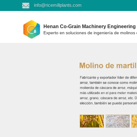
info@ricemillplants.com
Henan Co-Grain Machinery Engineering C
Experto en soluciones de ingeniería de molinos 