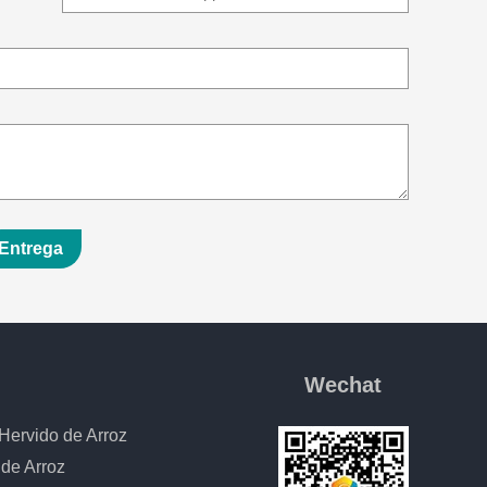
Entrega
Wechat
Hervido de Arroz
 de Arroz