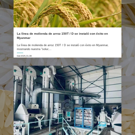
La línea de molienda de arroz 150T / D se instaló con éxito en
Myanmar
La línea de molienda de arroz 150T / D se instaló con éxito en Myanmar,
mostrando nuestra "soluc...
Dat:2025.01.08