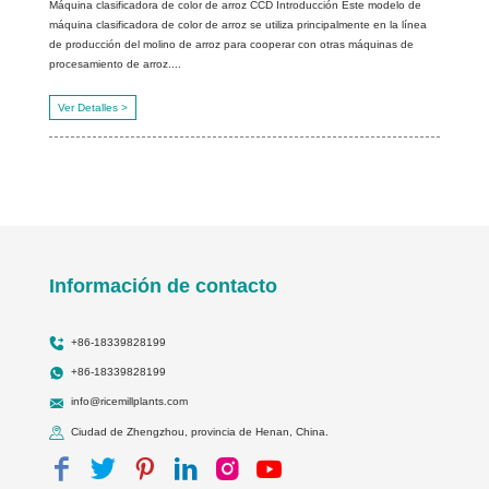
Máquina clasificadora de color de arroz CCD Introducción Este modelo de
máquina clasificadora de color de arroz se utiliza principalmente en la línea
de producción del molino de arroz para cooperar con otras máquinas de
procesamiento de arroz....
Ver Detalles >
Información de contacto
+86-18339828199
+86-18339828199
info@ricemillplants.com
Ciudad de Zhengzhou, provincia de Henan, China.