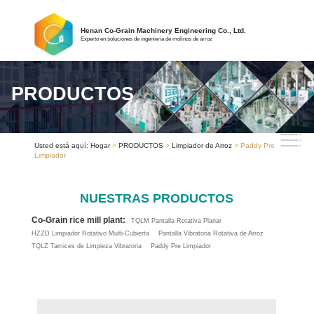
Henan Co-Grain Machinery Engineering Co., Ltd.
Experto en soluciones de ingeniería de molinos de arroz
PRODUCTOS
Usted está aquí:
Hogar
>
PRODUCTOS
>
Limpiador de Arroz
> Paddy Pre
Limpiador
NUESTRAS PRODUCTOS
Co-Grain rice mill plant:
TQLM Pantalla Rotativa Planar
HZZD Limpiador Rotativo Multi-Cubierta
Pantalla Vibratoria Rotativa de Arroz
TQLZ Tamices de Limpieza Vibratoria
Paddy Pre Limpiador