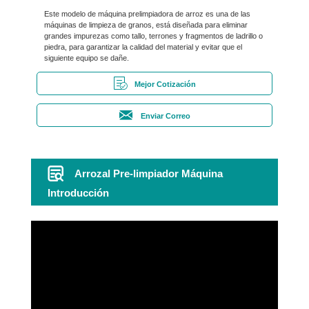
Este modelo de máquina prelimpiadora de arroz es una de las
máquinas de limpieza de granos, está diseñada para eliminar
grandes impurezas como tallo, terrones y fragmentos de ladrillo o
piedra, para garantizar la calidad del material y evitar que el
siguiente equipo se dañe.
Mejor Cotización
Enviar Correo
Arrozal Pre-limpiador Máquina
Introducción