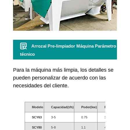
Arrozal Pre-limpiador Máquina Parámetro
técnico
Para la máquina más limpia, los detalles se
pueden personalizar de acuerdo con las
necesidades del cliente.
Modelo
Capacidad
(
t/h
)
Poder(kw)
Peso(kg)
Di
SCY63
3-5
0.75
330
14
SCY80
5-8
1.1
420
16