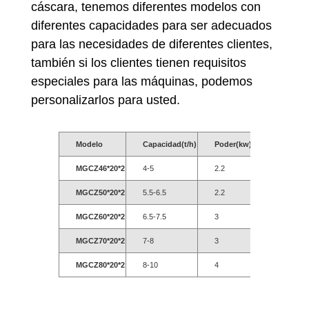
cáscara, tenemos diferentes modelos con
diferentes capacidades para ser adecuados
para las necesidades de diferentes clientes,
también si los clientes tienen requisitos
especiales para las máquinas, podemos
personalizarlos para usted.
Modelo
Capacidad(t/h)
Poder(kw)
Peso(kg)
MGCZ46*20*2
4-5
2.2
1150
MGCZ50*20*2
5.5-6.5
2.2
1200
MGCZ60*20*2
6.5-7.5
3
1250
MGCZ70*20*2
7-8
3
1300
MGCZ80*20*2
8-10
4
1800