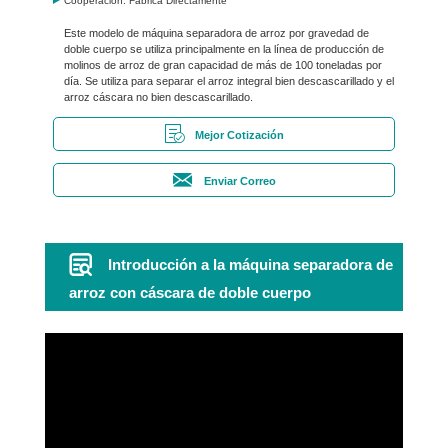
Cooperación: Fábrica Directamente
Este modelo de máquina separadora de arroz por gravedad de
doble cuerpo se utiliza principalmente en la línea de producción de
molinos de arroz de gran capacidad de más de 100 toneladas por
día. Se utiliza para separar el arroz integral bien descascarillado y el
arroz cáscara no bien descascarillado.
Mejor Cotización
Enviar Correo
Introducción a la máquina separadora de
arroz con cáscara de doble cuerpo