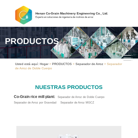
Henan Co-Grain Machinery Engineering Co., Ltd.
Experto en soluciones de ingeniería de molinos de arroz
PRODUCTOS
Usted está aquí:
Hogar
>
PRODUCTOS
>
Separador de Arroz
> Separador
de Arroz de Doble Cuerpo
NUESTRAS PRODUCTOS
Co-Grain rice mill plant:
Separador de Arroz de Doble Cuerpo
Separador de Arroz por Gravedad
Separador de Arroz MGCZ