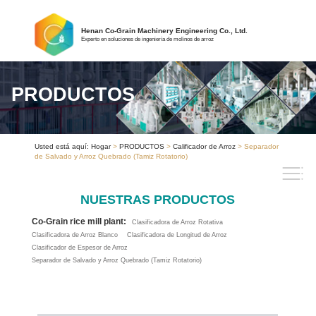
Henan Co-Grain Machinery Engineering Co., Ltd.
Experto en soluciones de ingeniería de molinos de arroz
PRODUCTOS
Usted está aquí:
Hogar
>
PRODUCTOS
>
Calificador de Arroz
> Separador
de Salvado y Arroz Quebrado (Tamiz Rotatorio)
NUESTRAS PRODUCTOS
Co-Grain rice mill plant:
Clasificadora de Arroz Rotativa
Clasificadora de Arroz Blanco
Clasificadora de Longitud de Arroz
Clasificador de Espesor de Arroz
Separador de Salvado y Arroz Quebrado (Tamiz Rotatorio)