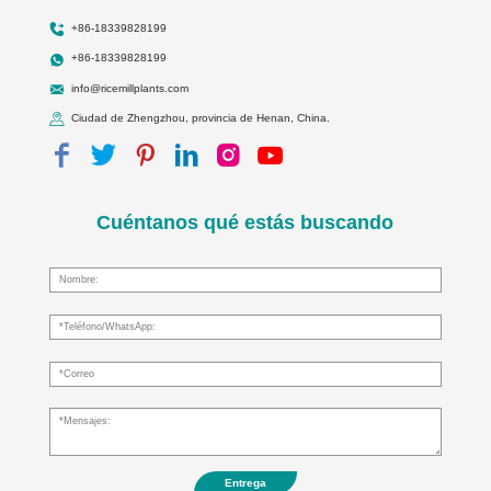
+86-18339828199
+86-18339828199
info@ricemillplants.com
Ciudad de Zhengzhou, provincia de Henan, China.
Cuéntanos qué estás buscando
Entrega