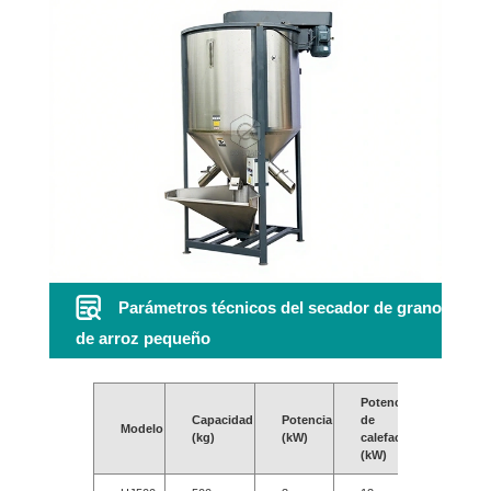
Parámetros técnicos del secador de grano
de arroz pequeño
Potencia
Capacidad
Potencia
de
Veloc
Modelo
(kg)
(kW)
calefacción
(r/min
(kW)