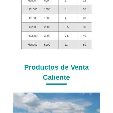
HJ500
500
3
12
350
HJ1000
1000
4
20
350
HJ1500
1500
4
20
350
HJ2000
2000
5.5
30
350
HJ3000
3000
7.5
40
350
HJ5000
5000
11
50
350
Productos de Venta
Caliente