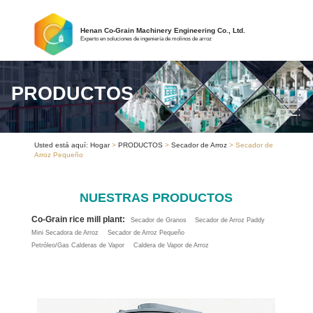
Henan Co-Grain Machinery Engineering Co., Ltd.
Experto en soluciones de ingeniería de molinos de arroz
PRODUCTOS
Usted está aquí:
Hogar
>
PRODUCTOS
>
Secador de Arroz
> Secador de
Arroz Pequeño
NUESTRAS PRODUCTOS
Co-Grain rice mill plant:
Secador de Granos
Secador de Arroz Paddy
Mini Secadora de Arroz
Secador de Arroz Pequeño
Petróleo/Gas Calderas de Vapor
Caldera de Vapor de Arroz