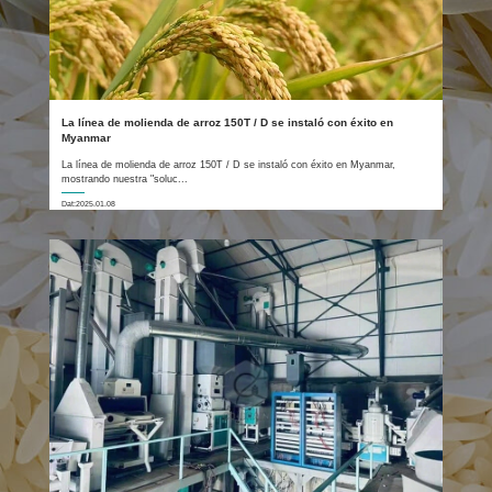
La línea de molienda de arroz 150T / D se instaló con éxito en
Myanmar
La línea de molienda de arroz 150T / D se instaló con éxito en Myanmar,
mostrando nuestra "soluc...
Dat:2025.01.08