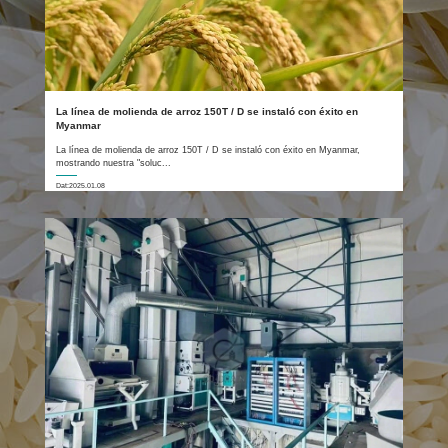
La línea de molienda de arroz 150T / D se instaló con éxito en
Myanmar
La línea de molienda de arroz 150T / D se instaló con éxito en Myanmar,
mostrando nuestra "soluc...
Dat:2025.01.08