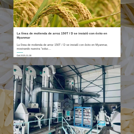
La línea de molienda de arroz 150T / D se instaló con éxito en
Myanmar
La línea de molienda de arroz 150T / D se instaló con éxito en Myanmar,
mostrando nuestra "soluc...
Dat:2025.01.08