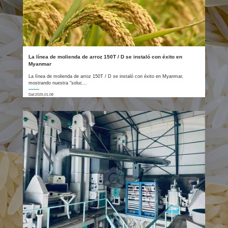
La línea de molienda de arroz 150T / D se instaló con éxito en
Myanmar
La línea de molienda de arroz 150T / D se instaló con éxito en Myanmar,
mostrando nuestra "soluc...
Dat:2025.01.08