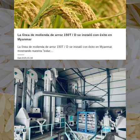
La línea de molienda de arroz 150T / D se instaló con éxito en
Myanmar
La línea de molienda de arroz 150T / D se instaló con éxito en Myanmar,
mostrando nuestra "soluc...
Dat:2025.01.08