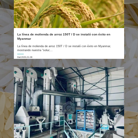
La línea de molienda de arroz 150T / D se instaló con éxito en
Myanmar
La línea de molienda de arroz 150T / D se instaló con éxito en Myanmar,
mostrando nuestra "soluc...
Dat:2025.01.08