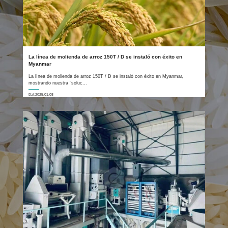
La línea de molienda de arroz 150T / D se instaló con éxito en
Myanmar
La línea de molienda de arroz 150T / D se instaló con éxito en Myanmar,
mostrando nuestra "soluc...
Dat:2025.01.08