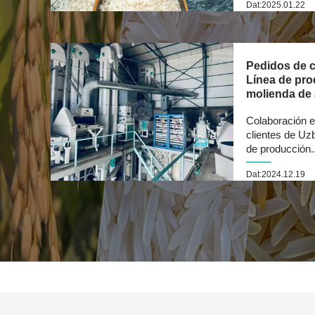
Dat:2025.01.22
Pedidos de c
Línea de pr
molienda de 
Colaboración e
clientes de Uz
de producción..
Dat:2024.12.19