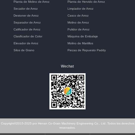
Planta de Molino de Arroz
Planta de Hervido de Arroz
Secador de Arroz
Limpiador de Arroz
Destoner de Arroz
Casco de Arroz
Separador de Arroz
Molino de Arroz
Calificador de Arroz
Pulidor de Arroz
Clasificador de Color
Máquina de Embalaje
Elevador de Arroz
Molino de Martillos
Silos de Grano
Piezas de Repuesto Paddy
Wechat
Copyright©2015-2025 por Henan Co-Grain Machinery Engineering Co., Ltd. Todos los derechos
reservados.