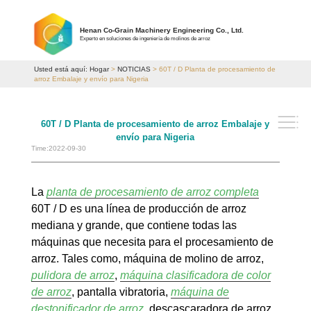
Henan Co-Grain Machinery Engineering Co., Ltd.
Experto en soluciones de ingeniería de molinos de arroz
Usted está aquí:
Hogar
>
NOTICIAS
> 60T / D Planta de procesamiento de
arroz Embalaje y envío para Nigeria
60T / D Planta de procesamiento de arroz Embalaje y
envío para Nigeria
Time:2022-09-30
La
planta de procesamiento de arroz completa
60T / D es una línea de producción de arroz
mediana y grande, que contiene todas las
máquinas que necesita para el procesamiento de
arroz. Tales como, máquina de molino de arroz,
pulidora de arroz
,
máquina clasificad
o
ra de color
de arroz
, pantalla vibratoria,
máquina de
destonificador de arroz
, descascaradora de arroz,