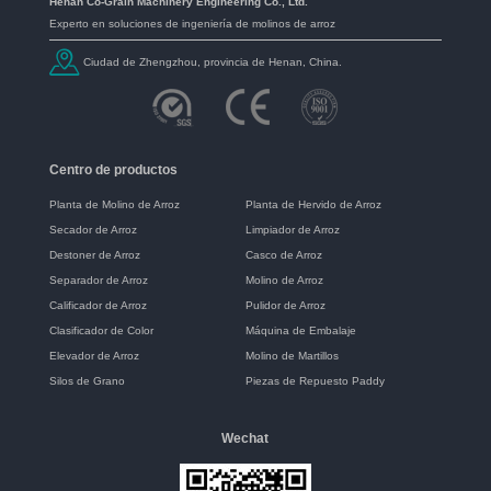
Henan Co-Grain Machinery Engineering Co., Ltd.
Experto en soluciones de ingeniería de molinos de arroz
Ciudad de Zhengzhou, provincia de Henan, China.
Centro de productos
Planta de Molino de Arroz
Planta de Hervido de Arroz
Secador de Arroz
Limpiador de Arroz
Destoner de Arroz
Casco de Arroz
Separador de Arroz
Molino de Arroz
Calificador de Arroz
Pulidor de Arroz
Clasificador de Color
Máquina de Embalaje
Elevador de Arroz
Molino de Martillos
Silos de Grano
Piezas de Repuesto Paddy
Wechat