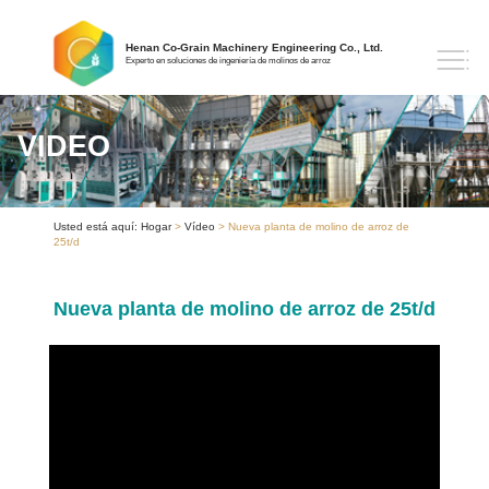
Henan Co-Grain Machinery Engineering Co., Ltd.
Experto en soluciones de ingeniería de molinos de arroz
VIDEO
Usted está aquí:
Hogar
>
Vídeo
> Nueva planta de molino de arroz de
25t/d
Nueva planta de molino de arroz de 25t/d