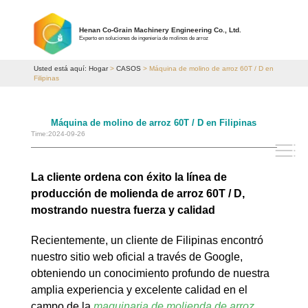
Henan Co-Grain Machinery Engineering Co., Ltd.
Experto en soluciones de ingeniería de molinos de arroz
Usted está aquí:
Hogar
>
CASOS
> Máquina de molino de arroz 60T / D en
Filipinas
Máquina de molino de arroz 60T / D en Filipinas
Time:2024-09-26
La cliente ordena con éxito la línea de
producción de molienda de arroz 60T / D,
mostrando nuestra fuerza y calidad
Recientemente, un cliente de Filipinas encontró
nuestro sitio web oficial a través de Google,
obteniendo un conocimiento profundo de nuestra
amplia experiencia y excelente calidad en el
campo de la
maquinaria de molienda de arroz
.