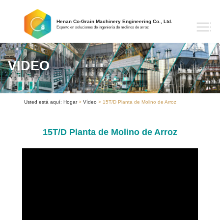
Henan Co-Grain Machinery Engineering Co., Ltd.
Experto en soluciones de ingeniería de molinos de arroz
VIDEO
Usted está aquí:
Hogar
>
Vídeo
> 15T/D Planta de Molino de Arroz
15T/D Planta de Molino de Arroz